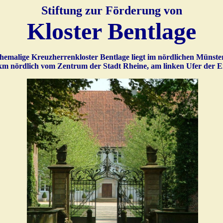
Stiftung zur Förderung von
Kloster Bentlage
hemalige Kreuzherrenkloster Bentlage liegt im nördlichen Münste
km nördlich vom Zentrum der Stadt Rheine, am linken Ufer der E