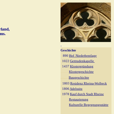
rland,
ms.
.
..............
Geschichte
.....
890
Hof Niederbentlage
1022
Gertrudenkapelle
1437
Klostergründung
...........
Klostergeschichte
........
Baugeschichte
1803
Residenz Rheina-Wolbeck
1806
Adelssitz
1978
Kauf durch Stadt Rheine
Restaurierung
Kulturelle Begegnungsstätte