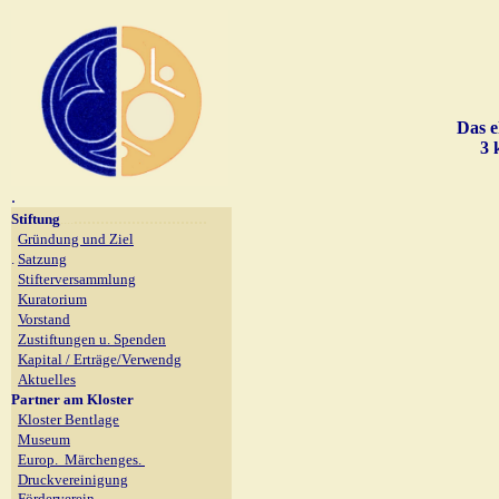
Das e
3 
.
..............................
Stiftung
....
Gründung und Ziel
.
Satzung
Stifterversammlung
Kuratorium
Vorstand
Zustiftungen u. Spenden
Kapital / Erträge/Verwendg
Aktuelles
Partner am Kloster
Kloster Bentlage
Museum
Europ. Märchenges.
Druckvereinigung
Förderverein